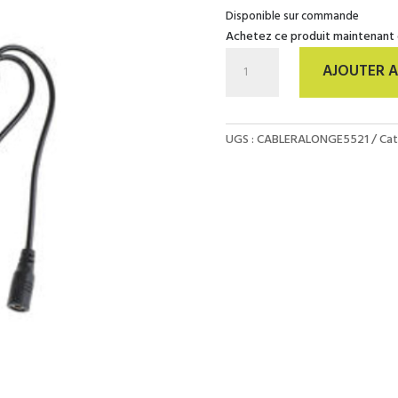
Disponible sur commande
Achetez ce produit maintenant
quantité
AJOUTER A
de
Cable
Rallonge
1,5m
UGS :
CABLERALONGE5521
Cat
-
DC
5521
Male
/
Femelle