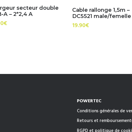
rgeur secteur double
Cable rallonge 1,5m –
-A – 2*2,4 A
DC5521 male/femelle
90
€
19.90
€
POWERTEC
Conditions générales de ve
Retours et remboursement
RGPD et politique de cooki