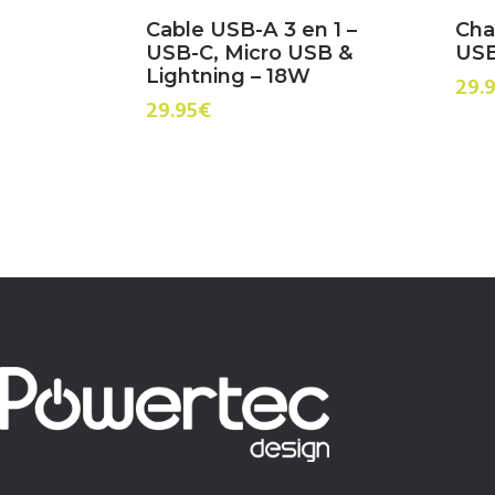
Cable USB-A 3 en 1 –
Cha
USB-C, Micro USB &
USB
Lightning – 18W
29.
29.95
€