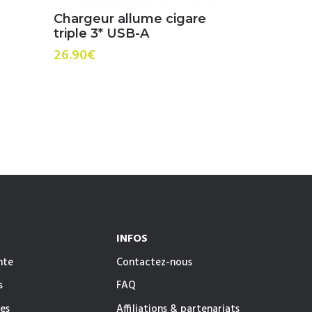
Chargeur allume cigare
triple 3* USB-A
26.90
€
INFOS
nte
Contactez-nous
s
FAQ
es
Affiliations & partenariats