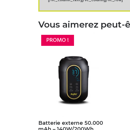
[/vc_column_text][/vc_column][/vc_row]
Vous aimerez peut-ê
PROMO !
Batterie externe 50.000
mAh – 140W/200Wh