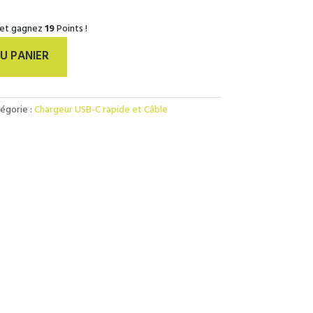
 et gagnez
19
Points !
U PANIER
égorie :
Chargeur USB-C rapide et Câble