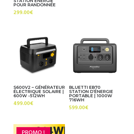
STATION ÉNERGIE
POUR RANDONNÉE
initial
actuel
299.00
€
était :
est :
549.00€.
479.00€.
S600V2 – GÉNÉRATEUR
BLUETTI EB70
ÉLECTRIQUE SOLAIRE |
STATION D’ÉNERGIE
600W -512WH
PORTABLE | 1000W
716WH
499.00
€
599.00
€
PROMO !