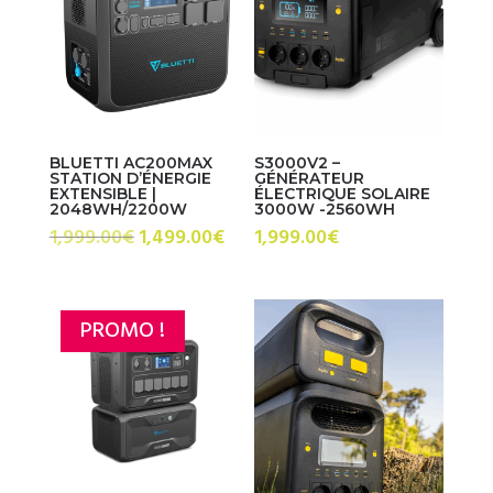
BLUETTI AC200MAX
S3000V2 –
STATION D’ÉNERGIE
GÉNÉRATEUR
EXTENSIBLE |
ÉLECTRIQUE SOLAIRE
2048WH/2200W
3000W -2560WH
Le
Le
1,999.00
€
1,499.00
€
1,999.00
€
prix
prix
initial
actuel
était :
est :
PROMO !
1,999.00€.
1,499.00€.