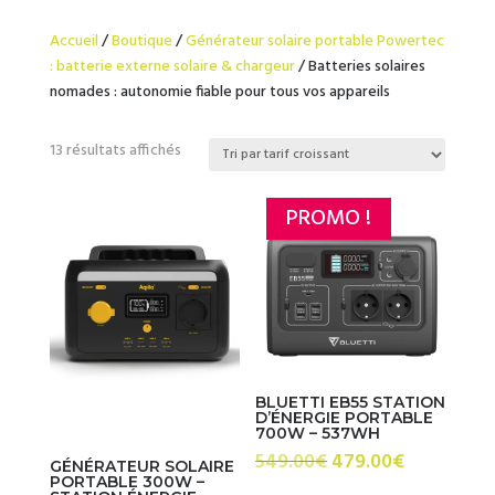
Accueil
/
Boutique
/
Générateur solaire portable Powertec
: batterie externe solaire & chargeur
/ Batteries solaires
nomades : autonomie fiable pour tous vos appareils
Trié
13 résultats affichés
par
prix
PROMO !
croissant
BLUETTI EB55 STATION
D’ÉNERGIE PORTABLE
700W – 537WH
Le
Le
549.00
€
479.00
€
GÉNÉRATEUR SOLAIRE
PORTABLE 300W –
prix
prix