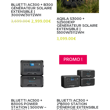
BLUETTI AC300 + B300
GÉNÉRATEUR SOLAIRE
EXTENSIBLE |
3000W/3072WH
AQIILA S3000 +
Le
Le
3,699.00
€
2,999.00
€
S2500EXP
GÉNÉRATEUR SOLAIRE
prix
prix
EXTENSIBLE |
5500W/5112WH
initial
actuel
3,099.00
€
était :
est :
3,699.00€.
2,999.00€.
PROMO !
BLUETTI AC500 +
BLUETTI AC300 +
B300S POWER
2*B300 STATION
STATION | 5000W –
D’ÉNERGIE EXTENSIBLE