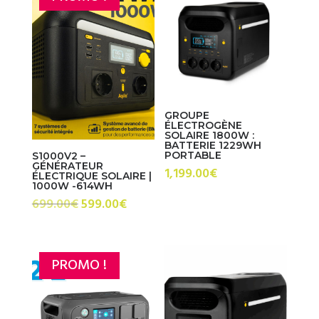
GROUPE
ÉLECTROGÈNE
SOLAIRE 1800W :
BATTERIE 1229WH
PORTABLE
S1000V2 –
GÉNÉRATEUR
1,199.00
€
ÉLECTRIQUE SOLAIRE |
1000W -614WH
Le
Le
699.00
€
599.00
€
prix
prix
initial
actuel
était :
est :
PROMO !
699.00€.
599.00€.