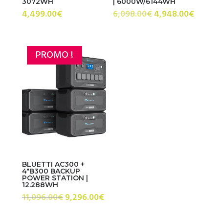
3072WH
| 6000W/6144WH
Le
Le
4,499.00
€
6,098.00
€
4,948.00
€
prix
prix
initial
actuel
était :
est :
PROMO !
6,098.00€.
4,948.
BLUETTI AC300 +
4*B300 BACKUP
POWER STATION |
12.288WH
Le
Le
11,096.00
€
9,296.00
€
prix
prix