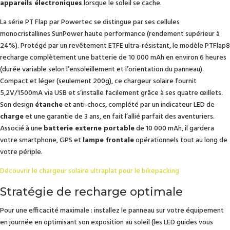
appareils électroniques
lorsque le soleil se cache.
La série PT Flap par Powertec se distingue par ses cellules
monocristallines SunPower haute performance (rendement supérieur à
24%). Protégé par un revêtement ETFE ultra-résistant, le modèle PTFlap8
recharge complètement une batterie de 10 000 mAh en environ 6 heures
(durée variable selon l’ensoleillement et l’orientation du panneau).
Compact et léger (seulement 200g), ce chargeur solaire fournit
5,2V/1500mA via USB et s’installe facilement grâce à ses quatre œillets.
Son design
étanche
et anti-chocs, complété par un indicateur LED de
charge
et une garantie de 3 ans, en fait l’allié parfait des aventuriers.
Associé à une
batterie externe portable
de 10 000 mAh, il gardera
votre smartphone, GPS et
lampe frontale
opérationnels tout au long de
votre périple.
Découvrir le chargeur solaire ultraplat pour le bikepacking
Stratégie de recharge optimale
Pour une efficacité maximale : installez le panneau sur votre équipement
en journée en optimisant son exposition au soleil (les LED guides vous