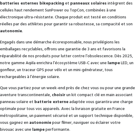
batteries externes bikepacking
et
panneaux solaires
intègrent des
cellules haut rendement SunPower ou TopCon, combinées à une
électronique ultra-résistante. Chaque produit est testé en conditions
réelles par des athlètes pour garantir sa robustesse, sa compacité et son
autonomie
.
Engagés dans une démarche écoresponsable, nous privilégions les
emballages recyclables, offrons une garantie de 3 ans et favorisons la
réparabilité de nos produits pour lutter contre l’obsolescence. Dès 2025,
notre gamme Aqiila enrichira l’écosystème USB-C avec une
lampe
LED, un
gonfleur, un traceur GPS pour vélo et un mini-générateur, tous
rechargeables à l’énergie solaire.
Que vous partiez pour un week-end près de chez vous ou pour une grande
aventure transcontinentale,
choisir
un kit compact clé en main associant
panneau solaire et
batterie externe
adaptée vous garantira une charge
optimale pour tous vos appareils. Avec la livraison gratuite en France
métropolitaine, un paiement sécurisé et un support technique disponible,
vous gagnez en
autonomie
pour filmer, naviguer ou éclairer votre
bivouac avec une
lampe
performante.