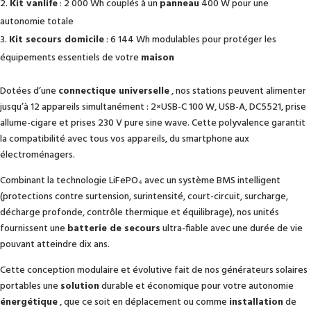
Kit vanlife
: 2 000 Wh couplés à un
panneau
400 W pour une
autonomie totale
Kit secours domicile
: 6 144 Wh modulables pour protéger les
équipements essentiels de votre
maison
Dotées d’une
connectique universelle
, nos stations peuvent alimenter
jusqu’à 12 appareils simultanément : 2×USB-C 100 W, USB-A, DC5521, prise
allume-cigare et prises 230 V pure sine wave. Cette polyvalence garantit
la compatibilité avec tous vos appareils, du smartphone aux
électroménagers.
Combinant la technologie LiFePO₄ avec un système BMS intelligent
(protections contre surtension, surintensité, court-circuit, surcharge,
décharge profonde, contrôle thermique et équilibrage), nos unités
fournissent une
batterie de secours
ultra-fiable avec une durée de vie
pouvant atteindre dix ans.
Cette conception modulaire et évolutive fait de nos générateurs solaires
portables une
solution
durable et économique pour votre autonomie
énergétique
, que ce soit en déplacement ou comme
installation
de