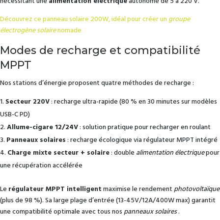
nécessitant une
alimentation électrique
autonome de 5 à 220 V.
Découvrez ce panneau solaire 200W, idéal pour créer un
groupe
électrogène solaire
nomade
Modes de recharge et compatibilité
MPPT
Nos stations d’énergie proposent quatre méthodes de recharge :
Secteur 220V
: recharge ultra-rapide (80 % en 30 minutes sur modèles
USB-C PD)
Allume-cigare 12/24V
: solution pratique pour recharger en roulant
Panneaux solaires
: recharge écologique via régulateur MPPT intégré
Charge mixte secteur + solaire
: double
alimentation électrique
pour
une récupération accélérée
Le
régulateur MPPT intelligent
maximise le rendement
photovoltaïque
(plus de 98 %). Sa large plage d’entrée (13-45V/12A/400W max) garantit
une compatibilité optimale avec tous nos
panneaux solaires
.