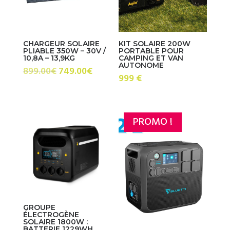
CHARGEUR SOLAIRE
KIT SOLAIRE 200W
PLIABLE 350W – 30V /
PORTABLE POUR
10,8A – 13,9KG
CAMPING ET VAN
AUTONOME
Le
Le
899.00
€
749.00
€
999 €
prix
prix
initial
actuel
était :
est :
PROMO !
899.00€.
749.00€.
GROUPE
ÉLECTROGÈNE
SOLAIRE 1800W :
BATTERIE 1229WH