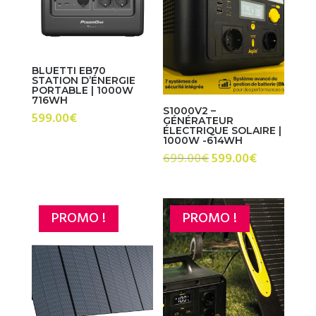
BLUETTI EB70
STATION D’ÉNERGIE
PORTABLE | 1000W
716WH
S1000V2 –
599.00
€
GÉNÉRATEUR
ÉLECTRIQUE SOLAIRE |
1000W -614WH
Le
Le
699.00
€
599.00
€
prix
prix
initial
actuel
était :
est :
PROMO !
PROMO !
699.00€.
599.00€.