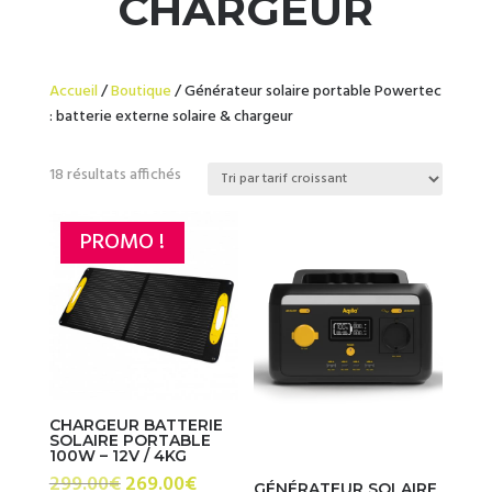
CHARGEUR
Accueil
/
Boutique
/ Générateur solaire portable Powertec
: batterie externe solaire & chargeur
Trié
18 résultats affichés
par
prix
PROMO !
croissant
CHARGEUR BATTERIE
SOLAIRE PORTABLE
100W – 12V / 4KG
Le
Le
299.00
€
269.00
€
GÉNÉRATEUR SOLAIRE