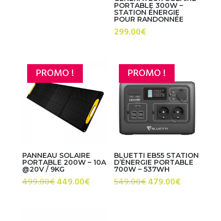
PORTABLE 300W –
prix
prix
STATION ÉNERGIE
POUR RANDONNÉE
initial
actuel
299.00
€
était :
est :
299.00€.
269.00€.
PROMO !
PROMO !
PANNEAU SOLAIRE
BLUETTI EB55 STATION
PORTABLE 200W – 10A
D’ÉNERGIE PORTABLE
@20V / 9KG
700W – 537WH
Le
Le
Le
Le
499.00
€
449.00
€
549.00
€
479.00
€
prix
prix
prix
prix
initial
actuel
initial
actuel
était :
est :
était :
est :