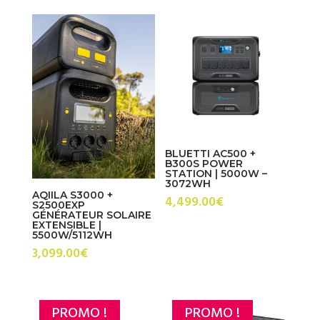
initial
actuel
était :
est :
3,699.00€.
2,999.
BLUETTI AC500 +
B300S POWER
STATION | 5000W –
3072WH
AQIILA S3000 +
4,499.00
€
S2500EXP
GÉNÉRATEUR SOLAIRE
EXTENSIBLE |
5500W/5112WH
3,099.00
€
PROMO !
PROMO !