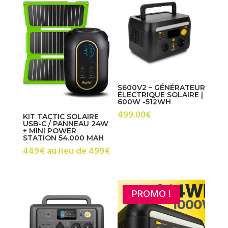
499.00€.
449.00€.
549.00€.
479.00€.
S600V2 – GÉNÉRATEUR
ÉLECTRIQUE SOLAIRE |
600W -512WH
499.00
€
KIT TACTIC SOLAIRE
USB-C / PANNEAU 24W
+ MINI POWER
STATION 54.000 MAH
449€ au lieu de 499€
PROMO !