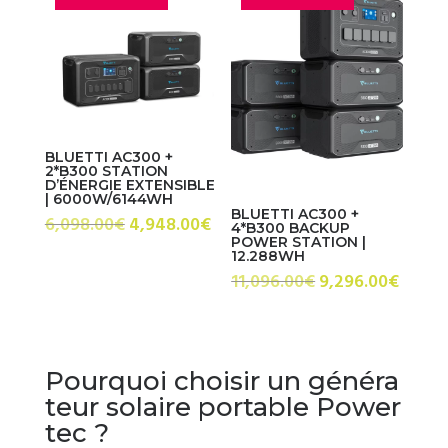
BLUETTI AC300 +
2*B300 STATION
D’ÉNERGIE EXTENSIBLE
| 6000W/6144WH
BLUETTI AC300 +
Le
Le
6,098.00
€
4,948.00
€
4*B300 BACKUP
POWER STATION |
prix
prix
12.288WH
initial
actuel
Le
Le
11,096.00
€
9,296.00
€
était :
est :
prix
prix
6,098.00€.
4,948.00€.
initial
actue
était :
est :
Pourquoi choisir un généra
11,096.00€.
9,296
teur solaire portable Power
tec ?