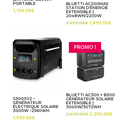
PORTABLE
BLUETTI AC200MAX
STATION D’ÉNERGIE
1,199.00
€
EXTENSIBLE |
2048WH/2200W
Le
Le
1,999.00
€
1,499.00
€
prix
prix
initial
actuel
était :
est :
PROMO !
1,999.00€.
1,499.0
BLUETTI AC300 + B300
S3000V2 –
GÉNÉRATEUR SOLAIRE
GÉNÉRATEUR
EXTENSIBLE |
ÉLECTRIQUE SOLAIRE
3000W/3072WH
3000W -2560WH
Le
Le
3,699.00
€
2,999.00
€
1,999.00
€
prix
prix