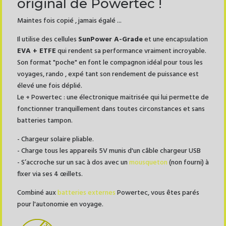
original de Powertec !
Maintes fois copié , jamais égalé ...
Il utilise des cellules
SunPower A-Grade
et une encapsulation
EVA + ETFE
qui rendent sa performance vraiment incroyable.
Son format "poche" en font le compagnon idéal pour tous les
voyages, rando , expé tant son rendement de puissance est
élevé une fois déplié.
Le + Powertec : une électronique maitrisée qui lui permette de
fonctionner tranquillement dans toutes circonstances et sans
batteries tampon.
- Chargeur solaire pliable.
- Charge tous les appareils 5V munis d'un câble chargeur USB
- S’accroche sur un sac à dos avec un
mousqueton
(non fourni) à
fixer via ses 4 œillets.
Combiné aux
batteries externes
Powertec, vous êtes parés
pour l'autonomie en voyage.