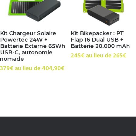
Kit Chargeur Solaire
Kit Bikepacker : PT
Powertec 24W +
Flap 16 Dual USB +
Batterie Externe 65Wh
Batterie 20.000 mAh
USB-C, autonomie
245€ au lieu de 265€
nomade
379€ au lieu de 404,90€