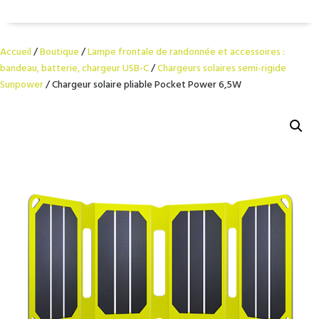
Accueil
/
Boutique
/
Lampe frontale de randonnée et accessoires :
bandeau, batterie, chargeur USB-C
/
Chargeurs solaires semi-rigide
Sunpower
/ Chargeur solaire pliable Pocket Power 6,5W