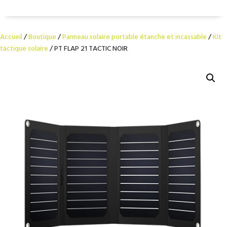
Accueil
/
Boutique
/
Panneau solaire portable étanche et incassable
/
Kit
tactique solaire
/ PT FLAP 21 TACTIC NOIR