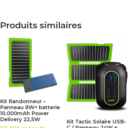
prix
prix
initial
actuel
était :
est :
199.00€.
179.00€.
Produits similaires
Kit Randonneur –
Panneau 8W+ batterie
10.000mAh Power
Delivery 22,5W
Kit Tactic Solaire USB-
C / Panneau 24W +