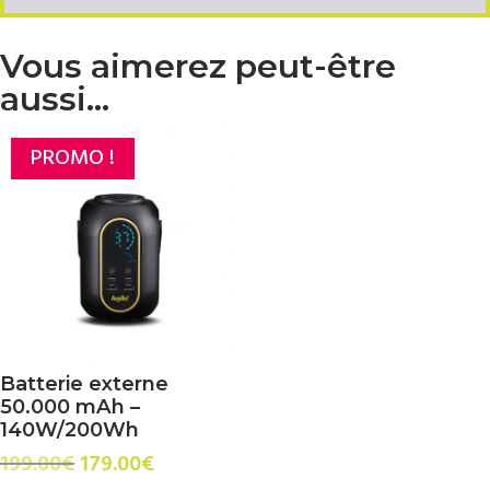
Vous aimerez peut-être
aussi…
PROMO !
Batterie externe
50.000 mAh –
140W/200Wh
Le
Le
199.00
€
179.00
€