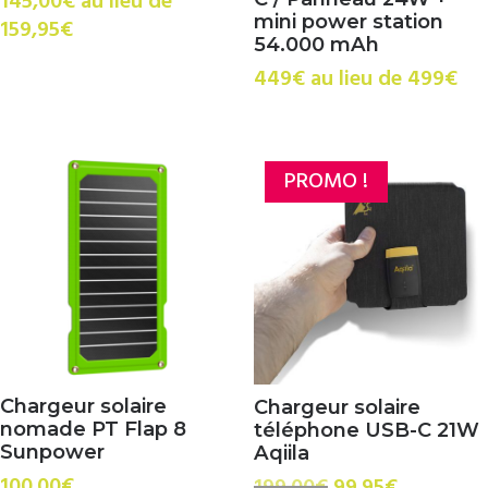
145,00€ au lieu de
mini power station
159,95€
54.000 mAh
449€ au lieu de 499€
PROMO !
Chargeur solaire
Chargeur solaire
nomade PT Flap 8
téléphone USB-C 21W
Sunpower
Aqiila
Le
Le
100.00
€
199.00
€
99.95
€