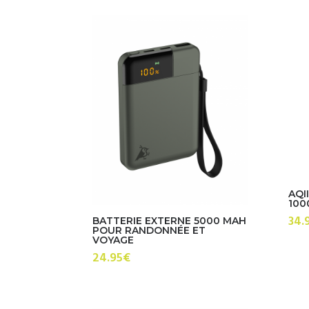
par
prix
croissant
AQI
100
34.
BATTERIE EXTERNE 5000 MAH
POUR RANDONNÉE ET
VOYAGE
24.95
€