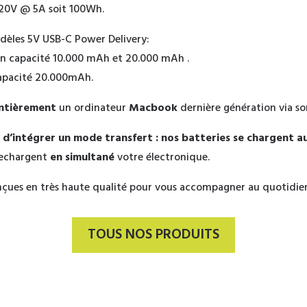
à 20V @ 5A soit 100Wh.
èles 5V USB-C Power Delivery:
n capacité 10.000 mAh et 20.000 mAh .
apacité 20.000mAh.
ntièrement
un ordinateur
Macbook
dernière génération via so
t
d’intégrer un mode transfert : nos batteries se chargent au
rechargent
en simultané
votre électronique.
conçues en très haute qualité pour vous accompagner au quotidi
TOUS NOS PRODUITS