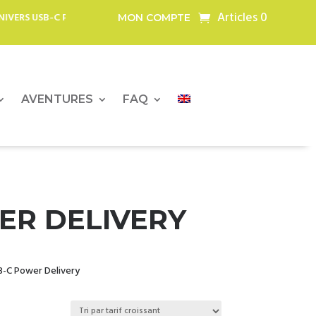
Articles 0
UTDOOR DEPUIS 2008 : CHARGEURS SOLAIRES, POWERBANKS, LAMPES LE
MON COMPTE
TEURS, GONFLEURS ÉLÉCTRIQUES…
AVENTURES
FAQ
ER DELIVERY
B-C Power Delivery