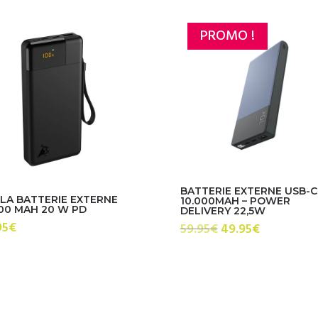
PROMO !
BATTERIE EXTERNE USB-C
ILA BATTERIE EXTERNE
10.000MAH – POWER
00 MAH 20 W PD
DELIVERY 22,5W
95
€
Le
Le
59.95
€
49.95
€
prix
prix
initial
actuel
était :
est :
59.95€.
49.95€.