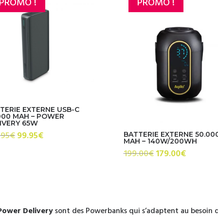
PROMO !
PROMO !
TERIE EXTERNE USB-C
000 MAH – POWER
IVERY 65W
Le
Le
.95
€
99.95
€
BATTERIE EXTERNE 50.00
MAH – 140W/200WH
prix
prix
Le
Le
199.00
€
179.00
€
initial
actuel
prix
prix
était :
est :
initial
actuel
129.95€.
99.95€.
était :
est :
199.00€.
179.00€.
Power Delivery
sont des Powerbanks qui s’adaptent au besoin d