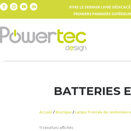
 OFFRE LE DERNIER LIVRE DÉDICACÉ DE L’AVENTURIER CÉDRIC TASSAN (
PREMIERS PANNIERS SUPÉRIEURS À 245€ : CODE WAKHIS
BATTERIES 
Accueil
/
Boutique
/
Lampe frontale de randonnée et
Trié
11 résultats affichés