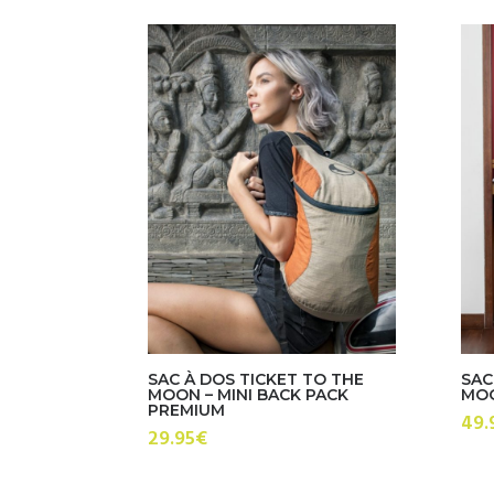
par
prix
croissant
SAC À DOS TICKET TO THE
SAC
MOON – MINI BACK PACK
MOO
PREMIUM
49.
29.95
€