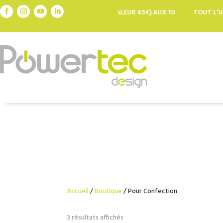
ENTURIER CÉDRIC TASSAN (VALEUR 45€) AUX 10
TOUT L’UNIVERS U
 : CODE WAKHIS
Accueil
/
Boutique
/ Pour Confection
Trié
3 résultats affichés