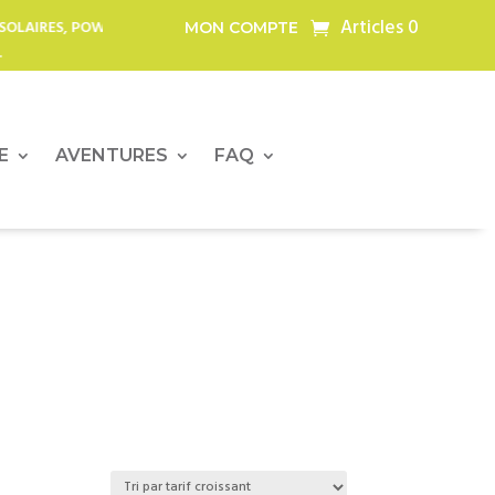
Articles 0
S, POWERBANKS, LAMPES LED,
SERIE LIMITEE – POWERTEC OFFRE L
MON COMPTE
PREM
E
AVENTURES
FAQ