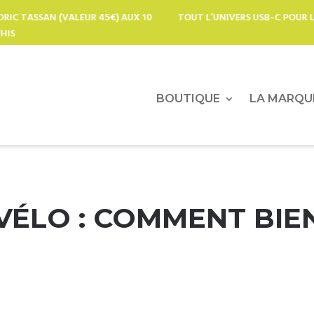
RS USB-C POUR LES PRO DE L’OUTDOOR DEPUIS 2008 : CHARGEURS SOLA
GÉNÉRATEURS, GONFLEURS ÉLÉCTRIQUES…
BOUTIQUE
LA MARQU
VÉLO : COMMENT BIEN