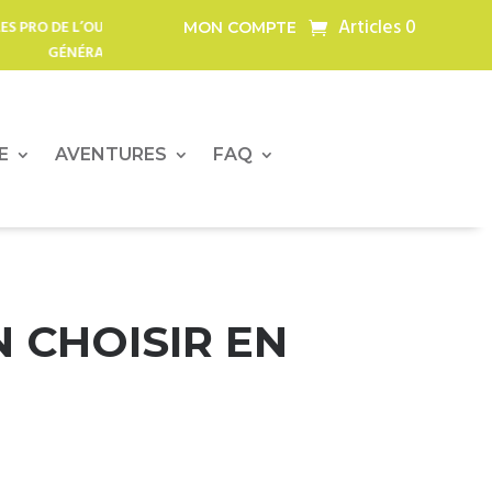
Articles 0
IRES, POWERBANKS, LAMPES LED,
SERIE LIMITEE – POWERTEC OFF
MON COMPTE
P
E
AVENTURES
FAQ
 CHOISIR EN