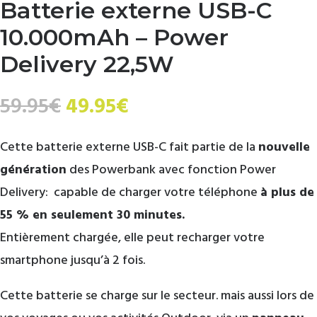
Batterie externe USB-C
10.000mAh – Power
Delivery 22,5W
Le
Le
59.95
€
49.95
€
prix
prix
initial
actuel
Cette batterie externe USB-C fait partie de la
nouvelle
était :
est :
59.95€.
49.95€.
génération
des Powerbank avec fonction Power
Delivery: capable de charger votre téléphone
à plus de
55 % en seulement 30 minutes.
Entièrement chargée, elle peut recharger votre
smartphone jusqu’à 2 fois.
Cette batterie se charge sur le secteur. mais aussi lors de