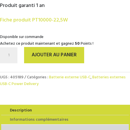
Produit garanti 1 an
Fiche produit PT10000-22,5W
Disponible sur commande
Achetez ce produit maintenant et gagnez
50
Points !
quantité
AJOUTER AU PANIER
de
Batterie
externe
USB-
UGS :
405189
Catégories :
Batterie externe USB-C
,
Batteries externes
C
USB-C Power Delivery
10.000mAh
-
Power
Delivery
Description
22,5W
Informations complémentaires