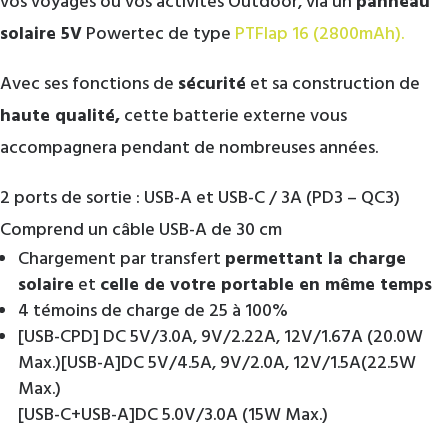
vos voyages ou vos activités Outdoor, via un
panneau
solaire 5V
Powertec de type
PTFlap 16 (2800mAh).
Avec ses fonctions de
sécurité
et sa construction de
haute qualité,
cette batterie externe vous
accompagnera pendant de nombreuses années.
2 ports de sortie : USB-A et USB-C / 3A (PD3 – QC3)
Comprend un câble USB-A de 30 cm
Chargement par transfert
permettant la charge
solaire
et
celle de votre portable en même temps
4 témoins de charge de 25 à 100%
[USB-CPD] DC 5V/3.0A, 9V/2.22A, 12V/1.67A (20.0W
Max.)[USB-A]DC 5V/4.5A, 9V/2.0A, 12V/1.5A(22.5W
Max.)
[USB-C+USB-A]DC 5.0V/3.0A (15W Max.)