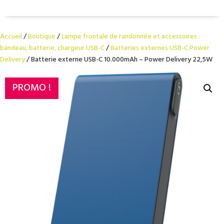
Accueil
/
Boutique
/
Lampe frontale de randonnée et accessoires :
bandeau, batterie, chargeur USB-C
/
Batteries externes USB-C Power
Delivery
/ Batterie externe USB-C 10.000mAh – Power Delivery 22,5W
PROMO !